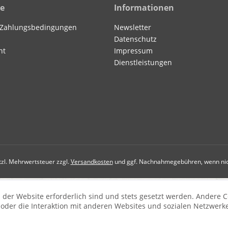
ce
Informationen
 Zahlungsbedingungen
Newsletter
Datenschutz
ht
Impressum
Dienstleistungen
etzl. Mehrwertsteuer zzgl.
Versandkosten
und ggf. Nachnahmegebühren, wenn nic
 der Website erforderlich sind und stets gesetzt werden. Andere C
der die Interaktion mit anderen Websites und sozialen Netzwerke
n