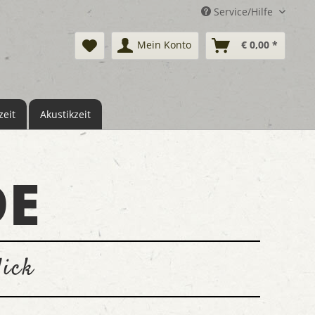
Service/Hilfe
Mein Konto
€ 0,00 *
eit
Akustikzeit
E
ick