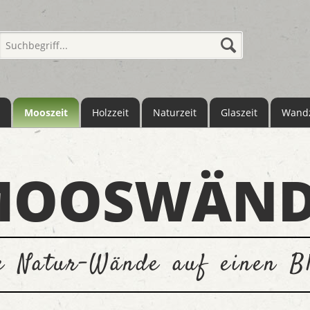
Mooszeit
Holzzeit
Naturzeit
Glaszeit
Wandz
MOOSWÄND
le Natur-Wände auf einen Bl