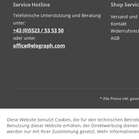
Service Hotline
Shop Servi
Telefonische Unterstützung und Beratung
Versand und
unter:
Kontakt
+43 (0)5523 / 53 53 50
Widerrufsrec
oder unter
AGB
office@elograph.com
* Alle Preise inkl. ges
Diese Website benutzt Cookies, die für den technischen Betrieb
Benutzung dieser Website erhöhen, der Direktwerbung dienen o
werden nur mit Ihrer Zustimmung gesetzt.
Mehr Informatione