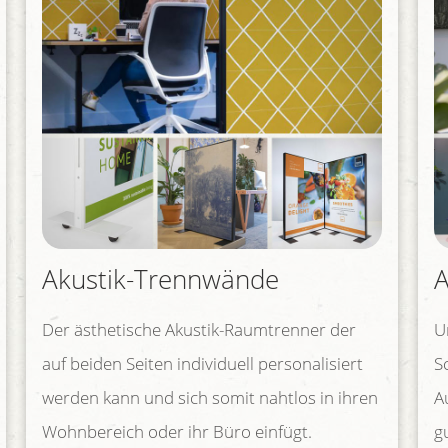
Akustik-Trennwände
A
Der ästhetische Akustik-Raumtrenner der
U
auf beiden Seiten individuell personalisiert
S
werden kann und sich somit nahtlos in ihren
A
Wohnbereich oder ihr Büro einfügt.
g